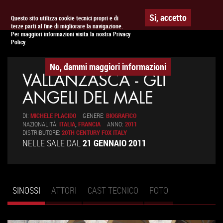
Togg
APPUNTAMENTO AL
CINEMA
Si, accetto
Questo sito utilizza cookie tecnici propri e di
terze parti al fine di migliorare la navigazione.
navig
Per maggiori informazioni visita la nostra Privacy
Policy.
No, dammi maggiori informazioni
VALLANZASCA - GLI
ANGELI DEL MALE
DI:
MICHELE PLACIDO
GENERE:
BIOGRAFICO
NAZIONALITÀ:
ITALIA
,
FRANCIA
ANNO:
2011
DISTRIBUTORE:
20TH CENTURY FOX ITALY
NELLE SALE DAL
21 GENNAIO 2011
SINOSSI
(SCHEDA
ATTORI
CAST TECNICO
FOTO
Schede primarie
ATTIVA)