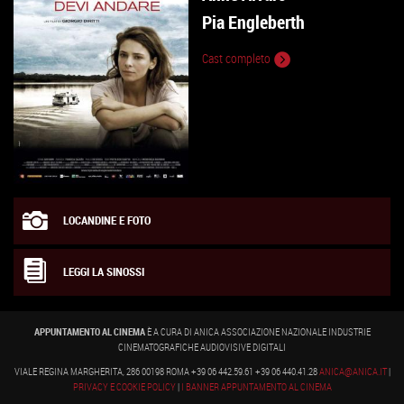
Pia Engleberth
Cast completo
LOCANDINE E FOTO
LEGGI LA SINOSSI
APPUNTAMENTO AL CINEMA
È A CURA DI ANICA ASSOCIAZIONE NAZIONALE INDUSTRIE
CINEMATOGRAFICHE AUDIOVISIVE DIGITALI
VIALE REGINA MARGHERITA, 286 00198 ROMA +39 06 442.59.61 +39 06 440.41.28
ANICA@ANICA.IT
|
PRIVACY E COOKIE POLICY
|
I BANNER APPUNTAMENTO AL CINEMA