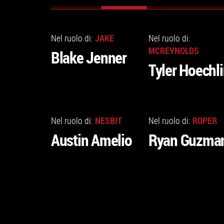
Schede primarie
ATTIVA)
VAI
VAI
ALLA
ALLA
JAKE
Nel ruolo di:
Nel ruolo di:
SCHEDA
SCHEDA
MCREYNOLDS
Blake Jenner
Tyler Hoechl
VAI
VAI
ALLA
ALLA
NESBIT
ROPER
Nel ruolo di:
Nel ruolo di:
SCHEDA
SCHEDA
Austin Amelio
Ryan Guzma