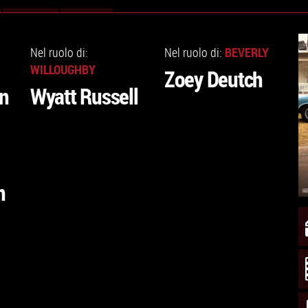
VAI
VAI
ALLA
ALLA
BEVERLY
Nel ruolo di:
Nel ruolo di:
SCHEDA
SCHEDA
WILLOUGHBY
Zoey Deutch
in
Wyatt Russell
n