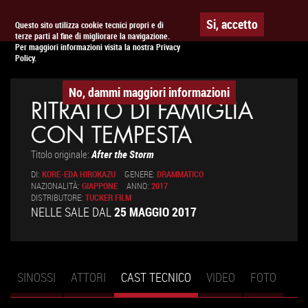
Togg
APPUNTAMENTO AL
CINEMA
Si, accetto
Questo sito utilizza cookie tecnici propri e di
terze parti al fine di migliorare la navigazione.
navig
Per maggiori informazioni visita la nostra Privacy
Policy.
No, dammi maggiori informazioni
RITRATTO DI FAMIGLIA
CON TEMPESTA
Titolo originale:
After the Storm
DI:
KORE-EDA HIROKAZU
GENERE:
DRAMMATICO
NAZIONALITÀ:
GIAPPONE
ANNO:
2017
DISTRIBUTORE:
TUCKER FILM
NELLE SALE DAL
25 MAGGIO 2017
SINOSSI
ATTORI
CAST TECNICO
(SCHEDA
VIDEO
FOTO
Schede primarie
ATTIVA)