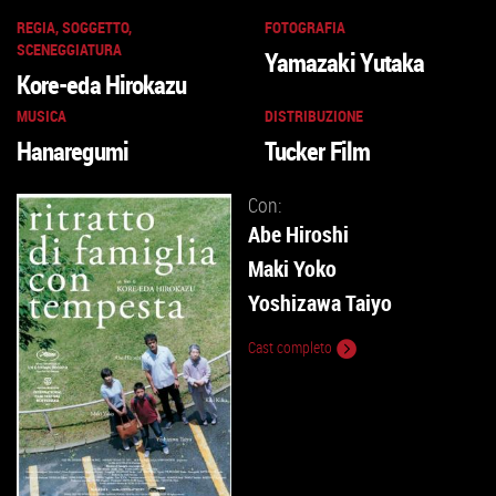
REGIA, SOGGETTO,
FOTOGRAFIA
SCENEGGIATURA
Yamazaki Yutaka
Kore-eda Hirokazu
MUSICA
DISTRIBUZIONE
Hanaregumi
Tucker Film
Con:
Abe Hiroshi
Maki Yoko
Yoshizawa Taiyo
Cast completo