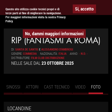
To
APPUNTAMENTO AL
CINEMA
Si, accetto
Questo sito utilizza cookie tecnici propri e di
terze parti al fine di migliorare la navigazione.
na
Per maggiori informazioni visita la nostra Privacy
Policy.
No, dammi maggiori informazioni
RIP (FANTASMI A ROMA)
DI:
SANTA DE SANTIS
E
ALESSANDRO D'AMBROSI
GENERE:
COMMEDIA
NAZIONALITÀ:
ITALIA
ANNO:
- N.D. -
DISTRIBUTORE:
FILM CLUB DISTRIBUZIONE
NELLE SALE DAL
23 OTTOBRE 2025
SINOSSI
ATTORI
CAST TECNICO
VIDEO
FOTO
(SCHE
Schede primarie
ATTIV
LOCANDINE