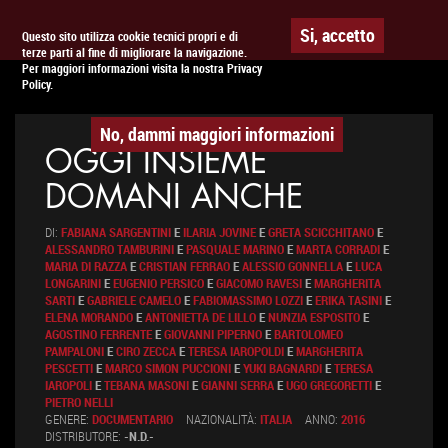
Togg
APPUNTAMENTO AL
CINEMA
Si, accetto
Questo sito utilizza cookie tecnici propri e di
terze parti al fine di migliorare la navigazione.
navig
Per maggiori informazioni visita la nostra Privacy
Policy.
No, dammi maggiori informazioni
OGGI INSIEME
DOMANI ANCHE
DI:
FABIANA SARGENTINI
E
ILARIA JOVINE
E
GRETA SCICCHITANO
E
ALESSANDRO TAMBURINI
E
PASQUALE MARINO
E
MARTA CORRADI
E
MARIA DI RAZZA
E
CRISTIAN FERRAO
E
ALESSIO GONNELLA
E
LUCA
LONGARINI
E
EUGENIO PERSICO
E
GIACOMO RAVESI
E
MARGHERITA
SARTI
E
GABRIELE CAMELO
E
FABIOMASSIMO LOZZI
E
ERIKA TASINI
E
ELENA MORANDO
E
ANTONIETTA DE LILLO
E
NUNZIA ESPOSITO
E
AGOSTINO FERRENTE
E
GIOVANNI PIPERNO
E
BARTOLOMEO
PAMPALONI
E
CIRO ZECCA
E
TERESA IAROPOLDI
E
MARGHERITA
PESCETTI
E
MARCO SIMON PUCCIONI
E
YUKI BAGNARDI
E
TERESA
IAROPOLI
E
TEBANA MASONI
E
GIANNI SERRA
E
UGO GREGORETTI
E
PIETRO NELLI
GENERE:
DOCUMENTARIO
NAZIONALITÀ:
ITALIA
ANNO:
2016
DISTRIBUTORE:
-N.D.-