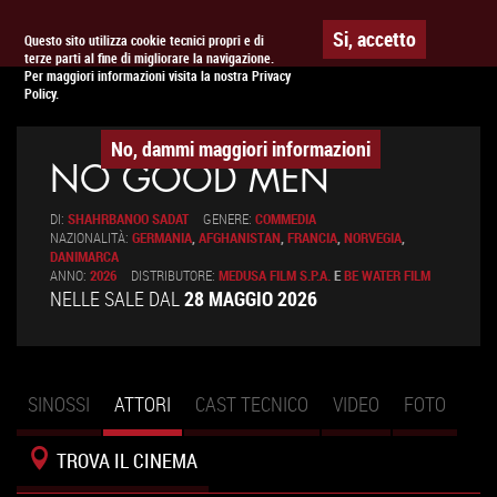
Togg
APPUNTAMENTO AL
CINEMA
Si, accetto
Questo sito utilizza cookie tecnici propri e di
terze parti al fine di migliorare la navigazione.
navig
Per maggiori informazioni visita la nostra Privacy
Policy.
No, dammi maggiori informazioni
NO GOOD MEN
DI:
SHAHRBANOO SADAT
GENERE:
COMMEDIA
NAZIONALITÀ:
GERMANIA
,
AFGHANISTAN
,
FRANCIA
,
NORVEGIA
,
DANIMARCA
ANNO:
2026
DISTRIBUTORE:
MEDUSA FILM S.P.A.
E
BE WATER FILM
NELLE SALE DAL
28 MAGGIO 2026
SINOSSI
ATTORI
(SCHEDA
CAST TECNICO
VIDEO
FOTO
Schede primarie
ATTIVA)
TROVA IL CINEMA