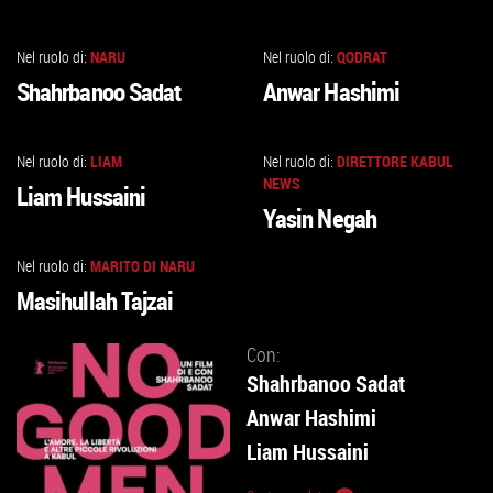
Nel ruolo di:
NARU
Nel ruolo di:
QODRAT
VAI
VAI
Shahrbanoo Sadat
Anwar Hashimi
ALLA
ALLA
SCHEDA
SCHEDA
Nel ruolo di:
LIAM
Nel ruolo di:
DIRETTORE KABUL
VAI
VAI
NEWS
Liam Hussaini
ALLA
ALLA
Yasin Negah
SCHEDA
SCHEDA
Nel ruolo di:
MARITO DI NARU
VAI
Masihullah Tajzai
ALLA
SCHEDA
Con:
Shahrbanoo Sadat
Anwar Hashimi
Liam Hussaini