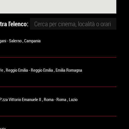
ltra l'elenco:
gani
-
Salerno
,
Campania
0/e
,
Reggio Emilia
-
Reggio Emilia
,
Emilia Romagna
P.zza Vittorio Emanuele II
,
Roma
-
Roma
,
Lazio
azio