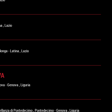
ma
,
Lazio
longa
-
Latina
,
Lazio
VA
ova
-
Genova
,
Liguria
atellanza di Pontedecimo
,
Pontedecimo
-
Genova
,
Liguria