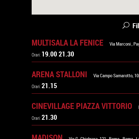
Fi
MULTISALA LA FENICE
Via Marconi
,
Pa
19.00 21.30
Orari:
ARENA STALLONI
Via Campo Samarotto, 1
21.15
Orari:
CINEVILLAGE PIAZZA VITTORIO
21.30
Orari:
MADISON
Via G. Chiabrera, 121
,
Roma
-
Roma
,
L