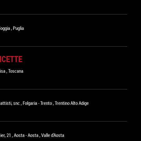
Foggia
,
Puglia
NCETTE
isa
,
Toscana
Battisti, snc
,
Folgaria
-
Trento
,
Trentino Alto Adige
ier, 21
,
Aosta
-
Aosta
,
Valle d'Aosta