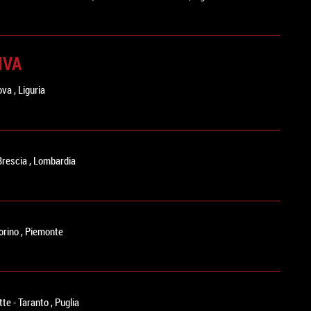
IVA
ova
,
Liguria
Brescia
,
Lombardia
orino
,
Piemonte
tte
-
Taranto
,
Puglia