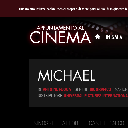
Questo sito utilizza cookie tecnici propri e di terze parti al fine di migliorare 
IN SALA
MICHAEL
DI:
ANTOINE FUQUA
GENERE:
BIOGRAFICO
NAZION
DISTRIBUTORE:
UNIVERSAL PICTURES INTERNATIONAL
SINOSSI
ATTORI
CAST TECNICO
Schede primarie