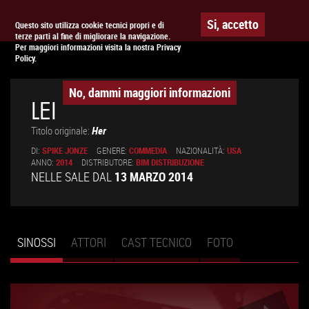
Togg
APPUNTAMENTO AL
CINEMA
Si, accetto
Questo sito utilizza cookie tecnici propri e di
terze parti al fine di migliorare la navigazione.
navig
Per maggiori informazioni visita la nostra Privacy
Policy.
No, dammi maggiori informazioni
LEI
Titolo originale:
Her
DI:
SPIKE JONZE
GENERE:
COMMEDIA
NAZIONALITÀ:
USA
ANNO:
2014
DISTRIBUTORE:
BIM DISTRIBUZIONE
NELLE SALE DAL
13 MARZO 2014
SINOSSI
(SCHEDA
ATTORI
CAST TECNICO
FOTO
Schede primarie
ATTIVA)