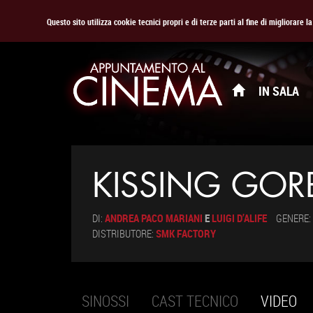
Questo sito utilizza cookie tecnici propri e di terze parti al fine di migliorare 
IN SALA
KISSING GOR
DI:
ANDREA PACO MARIANI
E
LUIGI D’ALIFE
GENERE:
DISTRIBUTORE:
SMK FACTORY
SINOSSI
CAST TECNICO
VIDEO
(S
Schede primarie