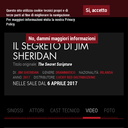
Togg
APPUNTAMENTO AL
CINEMA
Si, accetto
Questo sito utilizza cookie tecnici propri e di
terze parti al fine di migliorare la navigazione.
navig
Per maggiori informazioni visita la nostra Privacy
Policy.
No, dammi maggiori informazioni
IL SEGRETO DI JIM
SHERIDAN
Titolo originale:
The Secret Scripture
DI:
JIM SHERIDAN
GENERE:
DRAMMATICO
NAZIONALITÀ:
IRLANDA
ANNO:
2017
DISTRIBUTORE:
LUCKY RED DISTRIBUZIONE
NELLE SALE DAL
6 APRILE 2017
SINOSSI
ATTORI
CAST TECNICO
VIDEO
(SCHEDA
FOTO
Schede primarie
ATTIVA)