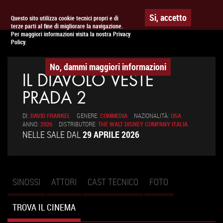
Togg
APPUNTAMENTO AL
CINEMA
Si, accetto
Questo sito utilizza cookie tecnici propri e di
terze parti al fine di migliorare la navigazione.
navig
Per maggiori informazioni visita la nostra Privacy
Policy.
No, dammi maggiori informazioni
IL DIAVOLO VESTE
PRADA 2
DI:
DAVID FRANKEL
GENERE:
COMMEDIA
NAZIONALITÀ:
USA
ANNO:
2026
DISTRIBUTORE:
THE WALT DISNEY COMPANY ITALIA
NELLE SALE DAL
29 APRILE 2026
SINOSSI
ATTORI
CAST TECNICO
FOTO
Schede primarie
TROVA IL CINEMA
(SCHEDA
ATTIVA)