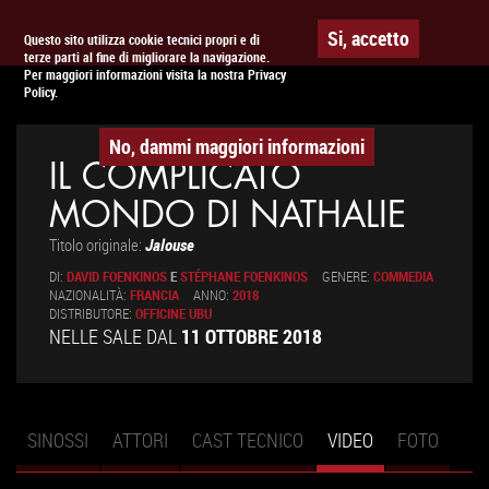
Togg
APPUNTAMENTO AL
CINEMA
Si, accetto
Questo sito utilizza cookie tecnici propri e di
terze parti al fine di migliorare la navigazione.
navig
Per maggiori informazioni visita la nostra Privacy
Policy.
No, dammi maggiori informazioni
IL COMPLICATO
MONDO DI NATHALIE
Titolo originale:
Jalouse
DI:
DAVID FOENKINOS
E
STÉPHANE FOENKINOS
GENERE:
COMMEDIA
NAZIONALITÀ:
FRANCIA
ANNO:
2018
DISTRIBUTORE:
OFFICINE UBU
NELLE SALE DAL
11 OTTOBRE 2018
SINOSSI
ATTORI
CAST TECNICO
VIDEO
(SCHEDA
FOTO
Schede primarie
ATTIVA)