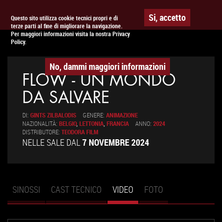
Togg
APPUNTAMENTO AL
CINEMA
Si, accetto
Questo sito utilizza cookie tecnici propri e di
terze parti al fine di migliorare la navigazione.
navig
Per maggiori informazioni visita la nostra Privacy
Policy.
No, dammi maggiori informazioni
FLOW - UN MONDO
DA SALVARE
DI:
GINTS ZILBALODIS
GENERE:
ANIMAZIONE
NAZIONALITÀ:
BELGIO
,
LETTONIA
,
FRANCIA
ANNO:
2024
DISTRIBUTORE:
TEODORA FILM
NELLE SALE DAL
7 NOVEMBRE 2024
SINOSSI
CAST TECNICO
VIDEO
(SCHEDA
FOTO
Schede primarie
ATTIVA)