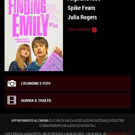
Spike Fearn
Julia Rogers
Cast completo
LOCANDINE E FOTO
GUARDA IL TRAILER
APPUNTAMENTO AL CINEMA
È A CURA DI ANICA ASSOCIAZIONE NAZIONALE INDUSTRIE
CINEMATOGRAFICHE AUDIOVISIVE DIGITALI
VIALE REGINA MARGHERITA, 286 00198 ROMA +39 06 442.59.61 +39 06 440.41.28
ANICA@ANICA.IT
|