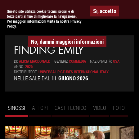
Togg
APPUNTAMENTO AL
CINEMA
Si, accetto
Questo sito utilizza cookie tecnici propri e di
terze parti al fine di migliorare la navigazione.
navig
Per maggiori informazioni visita la nostra Privacy
Policy.
No, dammi maggiori informazioni
FINDING EMILY
DI:
ALICIA MACDONALD
GENERE:
COMMEDIA
NAZIONALITÀ:
USA
ANNO:
2026
DISTRIBUTORE:
UNIVERSAL PICTURES INTERNATIONAL ITALY
NELLE SALE DAL
11 GIUGNO 2026
SINOSSI
(SCHEDA
ATTORI
CAST TECNICO
VIDEO
FOTO
Schede primarie
ATTIVA)