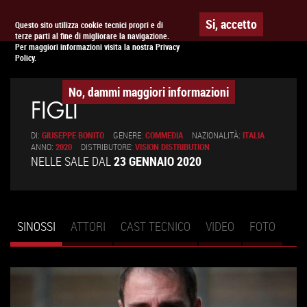
Togg
APPUNTAMENTO AL
CINEMA
Si, accetto
Questo sito utilizza cookie tecnici propri e di
terze parti al fine di migliorare la navigazione.
navig
Per maggiori informazioni visita la nostra Privacy
Policy.
No, dammi maggiori informazioni
FIGLI
DI:
GIUSEPPE BONITO
GENERE:
COMMEDIA
NAZIONALITÀ:
ITALIA
ANNO:
2020
DISTRIBUTORE:
VISION DISTRIBUTION
NELLE SALE DAL
23 GENNAIO 2020
SINOSSI
(SCHEDA
ATTORI
CAST TECNICO
VIDEO
FOTO
Schede primarie
ATTIVA)