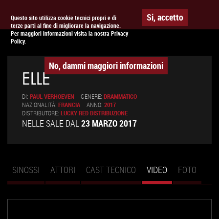
Togg
APPUNTAMENTO AL
CINEMA
Si, accetto
Questo sito utilizza cookie tecnici propri e di
terze parti al fine di migliorare la navigazione.
navig
Per maggiori informazioni visita la nostra Privacy
Policy.
No, dammi maggiori informazioni
ELLE
DI:
PAUL VERHOEVEN
GENERE:
DRAMMATICO
NAZIONALITÀ:
FRANCIA
ANNO:
2017
DISTRIBUTORE:
LUCKY RED DISTRIBUZIONE
NELLE SALE DAL
23 MARZO 2017
SINOSSI
ATTORI
CAST TECNICO
VIDEO
(SCHEDA
FOTO
Schede primarie
ATTIVA)