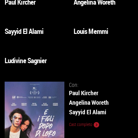
Paul Kircher
Angelina Woreth
VAI
VAI
ALLA
ALLA
SCHEDA
SCHEDA
Sayyid El Alami
Louis Memmi
VAI
VAI
ALLA
ALLA
SCHEDA
SCHEDA
Ludivine Sagnier
VAI
ALLA
SCHEDA
Con:
Paul Kircher
Angelina Woreth
Sayyid El Alami
Cast completo