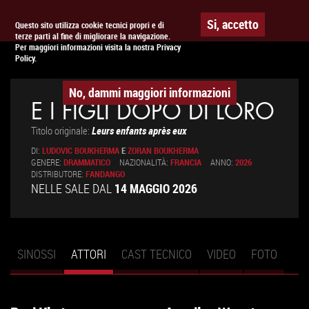
Togg
APPUNTAMENTO AL
CINEMA
Si, accetto
Questo sito utilizza cookie tecnici propri e di
terze parti al fine di migliorare la navigazione.
navig
Per maggiori informazioni visita la nostra Privacy
Policy.
No, dammi maggiori informazioni
E I FIGLI DOPO DI LORO
Titolo originale:
Leurs enfants après eux
DI:
LUDOVIC BOUKHERMA
E
ZORAN BOUKHERMA
GENERE:
DRAMMATICO
NAZIONALITÀ:
FRANCIA
ANNO:
2026
DISTRIBUTORE:
FANDANGO
NELLE SALE DAL
14 MAGGIO 2026
SINOSSI
ATTORI
(SCHEDA
CAST TECNICO
VIDEO
FOTO
Schede primarie
ATTIVA)