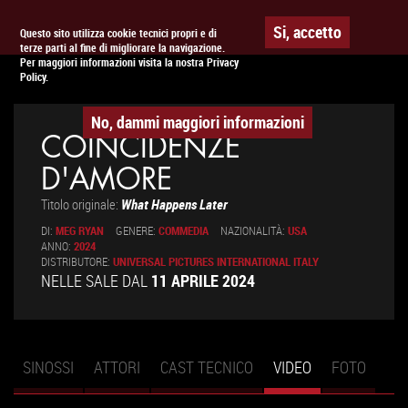
Togg
APPUNTAMENTO AL
CINEMA
Si, accetto
Questo sito utilizza cookie tecnici propri e di
terze parti al fine di migliorare la navigazione.
navig
Per maggiori informazioni visita la nostra Privacy
Policy.
No, dammi maggiori informazioni
COINCIDENZE
D'AMORE
Titolo originale:
What Happens Later
DI:
MEG RYAN
GENERE:
COMMEDIA
NAZIONALITÀ:
USA
ANNO:
2024
DISTRIBUTORE:
UNIVERSAL PICTURES INTERNATIONAL ITALY
NELLE SALE DAL
11 APRILE 2024
SINOSSI
ATTORI
CAST TECNICO
VIDEO
(SCHEDA
FOTO
Schede primarie
ATTIVA)