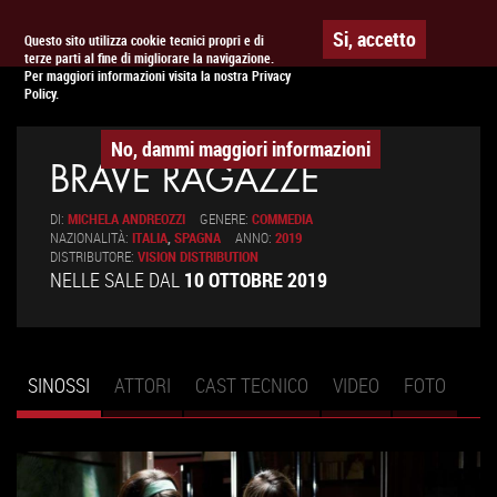
Togg
APPUNTAMENTO AL
CINEMA
Si, accetto
Questo sito utilizza cookie tecnici propri e di
terze parti al fine di migliorare la navigazione.
navig
Per maggiori informazioni visita la nostra Privacy
Policy.
No, dammi maggiori informazioni
BRAVE RAGAZZE
DI:
MICHELA ANDREOZZI
GENERE:
COMMEDIA
NAZIONALITÀ:
ITALIA
,
SPAGNA
ANNO:
2019
DISTRIBUTORE:
VISION DISTRIBUTION
NELLE SALE DAL
10 OTTOBRE 2019
SINOSSI
(SCHEDA
ATTORI
CAST TECNICO
VIDEO
FOTO
Schede primarie
ATTIVA)