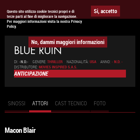
Togg
APPUNTAMENTO AL
CINEMA
Si, accetto
Questo sito utilizza cookie tecnici propri e di
terze parti al fine di migliorare la navigazione.
navig
Per maggiori informazioni visita la nostra Privacy
Policy.
No, dammi maggiori informazioni
BLUE RUIN
DI:
-N.D.-
GENERE:
THRILLER
NAZIONALITÀ:
USA
ANNO:
- N.D. -
DISTRIBUTORE:
MOVIES INSPIRED S.A.S.
ANTICIPAZIONE
SINOSSI
ATTORI
(SCHEDA
CAST TECNICO
FOTO
Schede primarie
ATTIVA)
Macon Blair
VAI