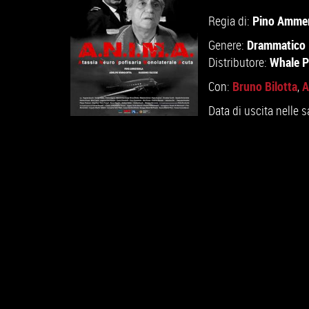
Pino Amme
Regia di:
Drammatico
Genere:
Whale P
Distributore:
Bruno Bilotta
A
Con:
,
Data di uscita nelle s
GUARDA IL TRAILER
VAI ALLA SCHEDA