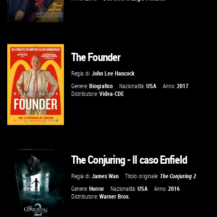
The Founder
GUARDA IL TRAILER
Regia di:
John Lee Hancock
VAI ALLA SCHEDA
Genere:
Biografico
Nazionalità:
USA
Anno:
2017
Distributore:
Videa-CDE
The Conjuring - Il caso Enfield
GUARDA IL TRAILER
Regia di:
James Wan
Titolo originale:
The Conjuring 2
VAI ALLA SCHEDA
Genere:
Horror
Nazionalità:
USA
Anno:
2016
Distributore:
Warner Bros.