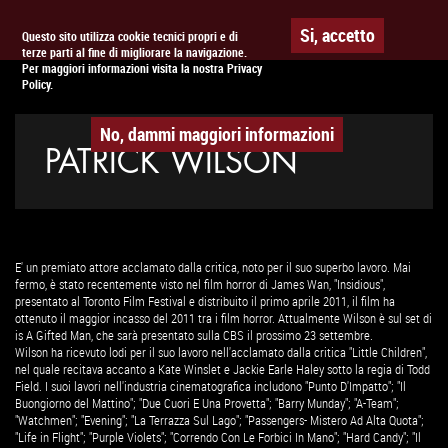
Togg
APPUNTAMENTO AL
CINEMA
Si, accetto
Questo sito utilizza cookie tecnici propri e di
terze parti al fine di migliorare la navigazione.
navig
Per maggiori informazioni visita la nostra Privacy
Policy.
No, dammi maggiori informazioni
PATRICK WILSON
E' un premiato attore acclamato dalla critica, noto per il suo superbo lavoro. Mai
fermo, è stato recentemente visto nel film horror di James Wan, "Insidious",
presentato al Toronto Film Festival e distribuito il primo aprile 2011, il film ha
ottenuto il maggior incasso del 2011 tra i film horror. Attualmente Wilson è sul set di
is A Gifted Man, che sarà presentato sulla CBS il prossimo 23 settembre.
Wilson ha ricevuto lodi per il suo lavoro nell'acclamato dalla critica "Little Children",
nel quale recitava accanto a Kate Winslet e Jackie Earle Haley sotto la regia di Todd
Field. I suoi lavori nell'industria cinematografica includono "Punto D'Impatto"; "Il
Buongiorno del Mattino"; "Due Cuori E Una Provetta"; "Barry Munday"; "A-Team";
"Watchmen"; "Evening"; "La Terrazza Sul Lago"; "Passengers- Mistero Ad Alta Quota";
"Life in Flight"; "Purple Violets"; "Correndo Con Le Forbici In Mano"; "Hard Candy"; "Il