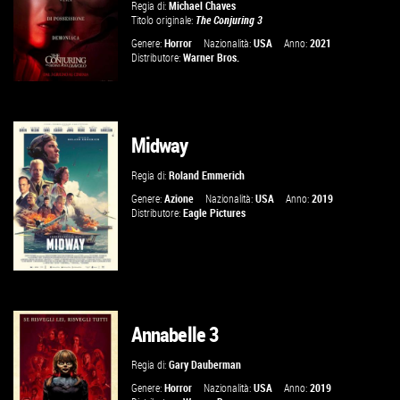
VAI ALLA SCHEDA
Regia di:
Michael Chaves
Titolo originale:
The Conjuring 3
Genere:
Horror
Nazionalità:
USA
Anno:
2021
Distributore:
Warner Bros.
Midway
GUARDA IL TRAILER
Regia di:
Roland Emmerich
VAI ALLA SCHEDA
Genere:
Azione
Nazionalità:
USA
Anno:
2019
Distributore:
Eagle Pictures
Annabelle 3
GUARDA IL TRAILER
Regia di:
Gary Dauberman
VAI ALLA SCHEDA
Genere:
Horror
Nazionalità:
USA
Anno:
2019