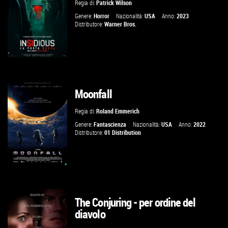
Regia di:
Patrick Wilson
VAI ALLA SCHEDA
Genere:
Horror
Nazionalità:
USA
Anno:
2023
Distributore:
Warner Bros.
Moonfall
GUARDA IL TRAILER
Regia di:
Roland Emmerich
VAI ALLA SCHEDA
Genere:
Fantascienza
Nazionalità:
USA
Anno:
2022
Distributore:
01 Distribution
The Conjuring - per ordine del
GUARDA IL TRAILER
diavolo