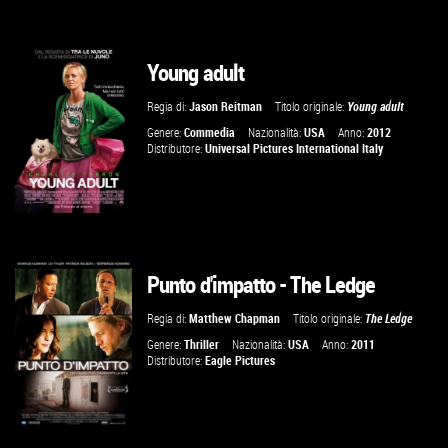
Young adult
VAI ALLA SCHEDA
Regia di:
Jason Reitman
Titolo originale:
Young adult
Genere:
Commedia
Nazionalità:
USA
Anno:
2012
Distributore:
Universal Pictures International Italy
Punto d'impatto - The Ledge
VAI ALLA SCHEDA
Regia di:
Matthew Chapman
Titolo originale:
The Ledge
Genere:
Thriller
Nazionalità:
USA
Anno:
2011
Distributore:
Eagle Pictures