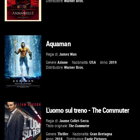
Distributore:
Warner Bros.
Aquaman
GUARDA IL TRAILER
Regia di:
James Wan
VAI ALLA SCHEDA
Genere:
Azione
Nazionalità:
USA
Anno:
2019
Distributore:
Warner Bros.
L'uomo sul treno - The Commuter
GUARDA IL TRAILER
Regia di:
Jaume Collet-Serra
Titolo originale:
The Commuter
VAI ALLA SCHEDA
Genere:
Thriller
Nazionalità:
Gran Bretagna
Anno:
2018
Distributore:
Eagle Pictures