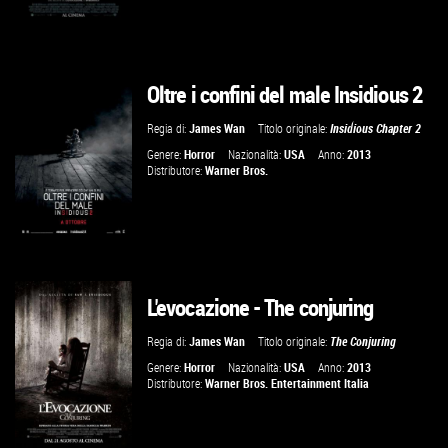
Oltre i confini del male Insidious 2
GUARDA IL TRAILER
Regia di:
James Wan
Titolo originale:
Insidious Chapter 2
VAI ALLA SCHEDA
Genere:
Horror
Nazionalità:
USA
Anno:
2013
Distributore:
Warner Bros.
L'evocazione - The conjuring
VAI ALLA SCHEDA
Regia di:
James Wan
Titolo originale:
The Conjuring
Genere:
Horror
Nazionalità:
USA
Anno:
2013
Distributore:
Warner Bros. Entertainment Italia