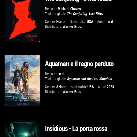
Regia di:
Michael Chaves
Titolo originale:
The Conjuring: Last Rites
Genere:
Horror
Nazionalità:
USA
Anno:
- n.d. -
Distributore:
Warner Bros.
Aquaman e il regno perduto
GUARDA IL TRAILER
Regia di:
-n.d.-
Titolo originale:
Aquaman and the Lost Kingdom
VAI ALLA SCHEDA
Genere:
Azione
Nazionalità:
USA
Anno:
2023
Distributore:
Warner Bros.
Insidious - La porta rossa
GUARDA IL TRAILER