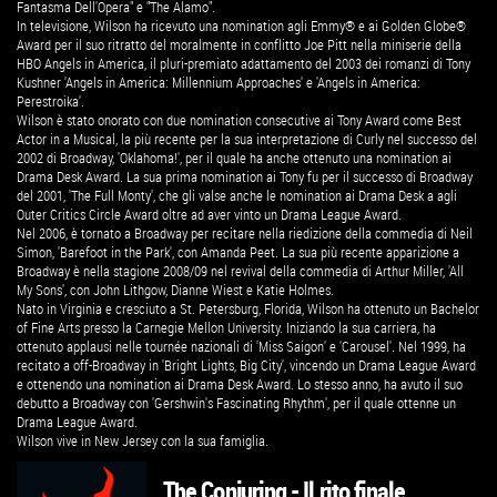
Fantasma Dell'Opera" e "The Alamo".
In televisione, Wilson ha ricevuto una nomination agli Emmy® e ai Golden Globe®
Award per il suo ritratto del moralmente in conflitto Joe Pitt nella miniserie della
HBO Angels in America, il pluri-premiato adattamento del 2003 dei romanzi di Tony
Kushner 'Angels in America: Millennium Approaches' e 'Angels in America:
Perestroika'.
Wilson è stato onorato con due nomination consecutive ai Tony Award come Best
Actor in a Musical, la più recente per la sua interpretazione di Curly nel successo del
2002 di Broadway, 'Oklahoma!', per il quale ha anche ottenuto una nomination ai
Drama Desk Award. La sua prima nomination ai Tony fu per il successo di Broadway
del 2001, 'The Full Monty', che gli valse anche le nomination ai Drama Desk a agli
Outer Critics Circle Award oltre ad aver vinto un Drama League Award.
Nel 2006, è tornato a Broadway per recitare nella riedizione della commedia di Neil
Simon, 'Barefoot in the Park', con Amanda Peet. La sua più recente apparizione a
Broadway è nella stagione 2008/09 nel revival della commedia di Arthur Miller, 'All
My Sons', con John Lithgow, Dianne Wiest e Katie Holmes.
Nato in Virginia e cresciuto a St. Petersburg, Florida, Wilson ha ottenuto un Bachelor
of Fine Arts presso la Carnegie Mellon University. Iniziando la sua carriera, ha
ottenuto applausi nelle tournée nazionali di 'Miss Saigon' e 'Carousel'. Nel 1999, ha
recitato a off-Broadway in 'Bright Lights, Big City', vincendo un Drama League Award
e ottenendo una nomination ai Drama Desk Award. Lo stesso anno, ha avuto il suo
debutto a Broadway con 'Gershwin's Fascinating Rhythm', per il quale ottenne un
Drama League Award.
Wilson vive in New Jersey con la sua famiglia.
The Conjuring - Il rito finale