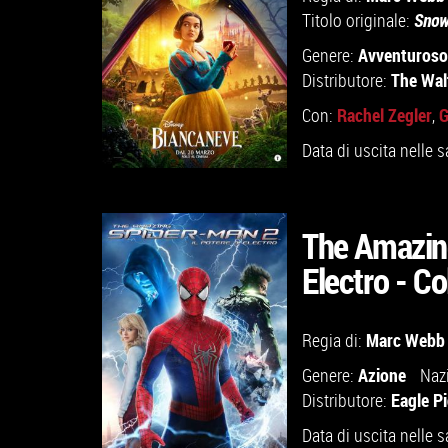
Titolo originale:
Snow
Avventuroso
Genere:
The Wal
Distributore:
Rachel Zegler
G
Con:
,
Data di uscita nelle s
The Amazing
Electro - C
GUARDA IL TRAILER
Marc Webb
Regia di:
VAI ALLA SCHEDA
Azione
Genere:
Naz
Eagle P
Distributore:
Data di uscita nelle s