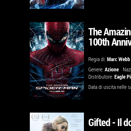
The Amazin
100th Anniv
GUARDA IL TRAILER
Marc Webb
Regia di:
VAI ALLA SCHEDA
Azione
Genere:
Naz
Eagle P
Distributore:
Data di uscita nelle s
Gifted - Il 