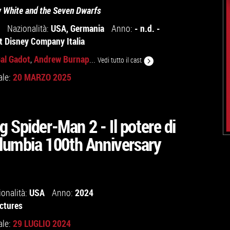
 White and the Seven Dwarfs
USA
,
Germania
- n.d. -
Nazionalità:
Anno:
t Disney Company Italia
al Gadot
Andrew Burnap
,
...
Vedi tutto il cast
20 MARZO 2025
ale:
 Spider-Man 2 - Il potere di
olumbia 100th Anniversary
USA
2024
ionalità:
Anno:
ictures
29 LUGLIO 2024
ale: