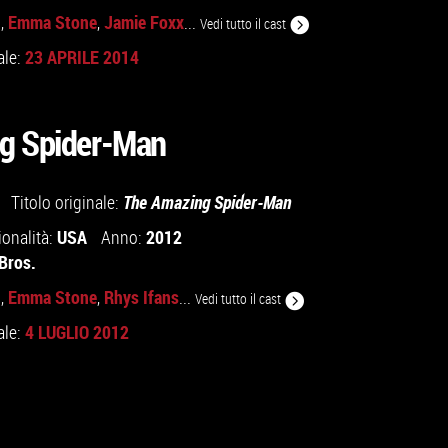
d
Emma Stone
Jamie Foxx
,
,
...
Vedi tutto il cast
23 APRILE 2014
ale:
g Spider-Man
Titolo originale:
The Amazing Spider-Man
USA
2012
ionalità:
Anno:
Bros.
d
Emma Stone
Rhys Ifans
,
,
...
Vedi tutto il cast
4 LUGLIO 2012
ale: