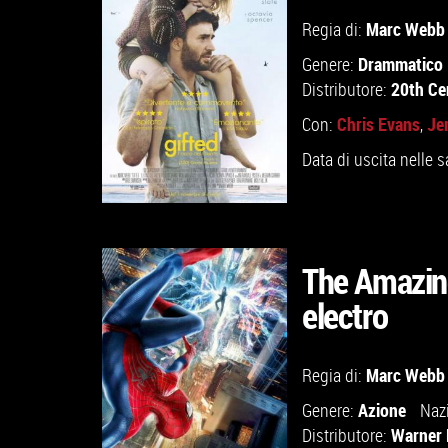
GUARDA IL TRAILER
Marc Webb
Regia di:
Drammatico
Genere:
VAI ALLA SCHEDA
20th Ce
Distributore:
Chris Evans
Je
Con:
,
Data di uscita nelle s
The Amazing
electro
GUARDA IL TRAILER
Marc Webb
Regia di:
VAI ALLA SCHEDA
Azione
Genere:
Naz
Warner 
Distributore: