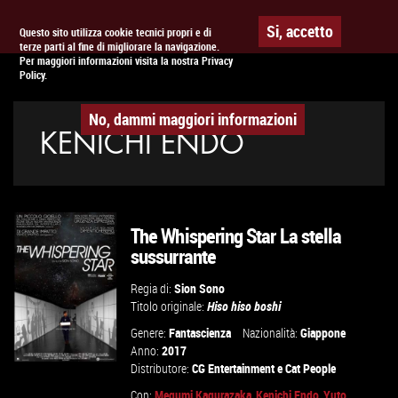
Togg
APPUNTAMENTO AL
CINEMA
Si, accetto
Questo sito utilizza cookie tecnici propri e di
terze parti al fine di migliorare la navigazione.
navig
Per maggiori informazioni visita la nostra Privacy
Policy.
No, dammi maggiori informazioni
KENICHI ENDO
The Whispering Star La stella
sussurrante
Regia di:
Sion Sono
Titolo originale:
Hiso hiso boshi
Genere:
Fantascienza
Nazionalità:
Giappone
Anno:
2017
Distributore:
CG Entertainment
e
Cat People
Con:
Megumi Kagurazaka
,
Kenichi Endo
,
Yuto