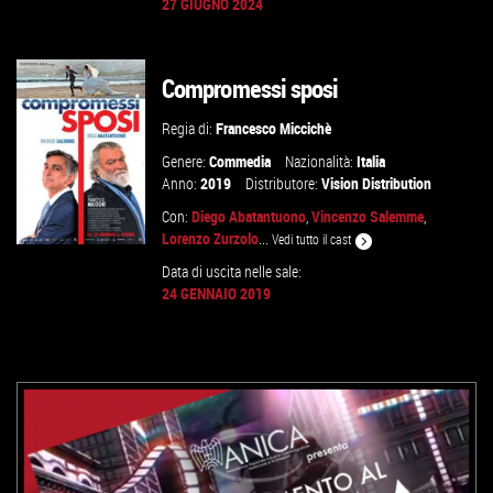
27 GIUGNO 2024
GUARDA IL TRAILER
Compromessi sposi
VAI ALLA SCHEDA
Regia di:
Francesco Miccichè
Genere:
Commedia
Nazionalità:
Italia
Anno:
2019
Distributore:
Vision Distribution
Con:
Diego Abatantuono
,
Vincenzo Salemme
,
Lorenzo Zurzolo
...
Vedi tutto il cast
Data di uscita nelle sale:
24 GENNAIO 2019
GUARDA IL TRAILER
VAI ALLA SCHEDA