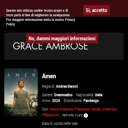
Togg
APPUNTAMENTO AL
CINEMA
Si, accetto
Questo sito utilizza cookie tecnici propri e di
terze parti al fine di migliorare la navigazione.
navig
Per maggiori informazioni visita la nostra Privacy
Policy.
No, dammi maggiori informazioni
GRACE AMBROSE
Amen
Regia di:
Andrea Baroni
Genere:
Drammatico
Nazionalità:
Italia
Anno:
2024
Distributore:
Fandango
Con:
Grace Ambrose
,
Francesca Carrain
,
Valentina
Filippeschi
...
Vedi tutto il cast
Data di uscita nelle sale: