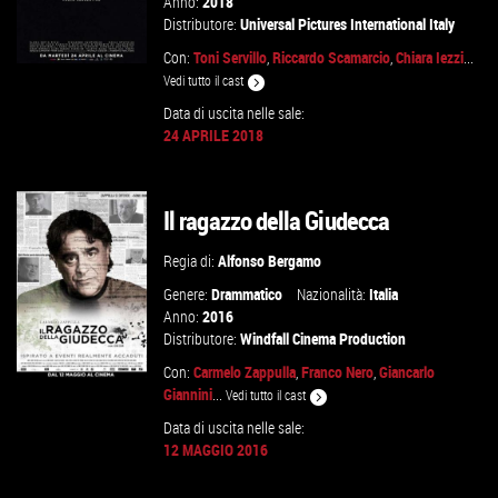
Anno:
2018
Distributore:
Universal Pictures International Italy
Con:
Toni Servillo
,
Riccardo Scamarcio
,
Chiara Iezzi
...
Vedi tutto il cast
Data di uscita nelle sale:
24 APRILE 2018
GUARDA IL TRAILER
VAI ALLA SCHEDA
Il ragazzo della Giudecca
Regia di:
Alfonso Bergamo
Genere:
Drammatico
Nazionalità:
Italia
Anno:
2016
Distributore:
Windfall Cinema Production
Con:
Carmelo Zappulla
,
Franco Nero
,
Giancarlo
Giannini
...
Vedi tutto il cast
Data di uscita nelle sale:
12 MAGGIO 2016
GUARDA IL TRAILER