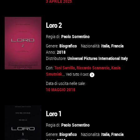
3 APRILE 2025
GUARDA IL TRAILER
Loro 2
VAI ALLA SCHEDA
Regia di:
Paolo Sorrentino
Genere:
Biografico
Nazionalità:
Italia
,
Francia
Anno:
2018
Distributore:
Universal Pictures International Italy
Con:
Toni Servillo
,
Riccardo Scamarcio
,
Kasia
Smutniak
...
Vedi tutto il cast
Data di uscita nelle sale:
10 MAGGIO 2018
GUARDA IL TRAILER
VAI ALLA SCHEDA
Loro 1
Regia di:
Paolo Sorrentino
Genere:
Biografico
Nazionalità:
Italia
,
Francia