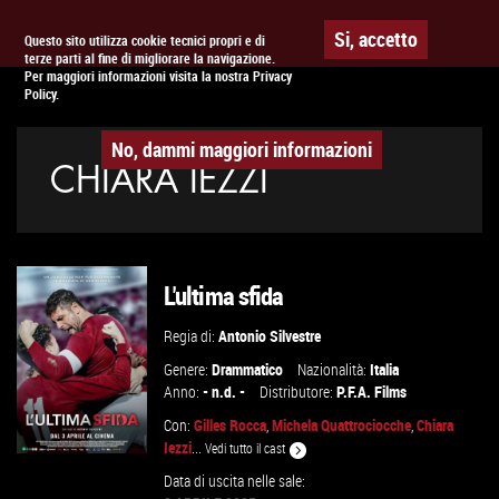
Togg
APPUNTAMENTO AL
CINEMA
Si, accetto
Questo sito utilizza cookie tecnici propri e di
terze parti al fine di migliorare la navigazione.
navig
Per maggiori informazioni visita la nostra Privacy
Policy.
No, dammi maggiori informazioni
CHIARA IEZZI
L'ultima sfida
Regia di:
Antonio Silvestre
Genere:
Drammatico
Nazionalità:
Italia
Anno:
- n.d. -
Distributore:
P.F.A. Films
Con:
Gilles Rocca
,
Michela Quattrociocche
,
Chiara
Iezzi
...
Vedi tutto il cast
Data di uscita nelle sale: