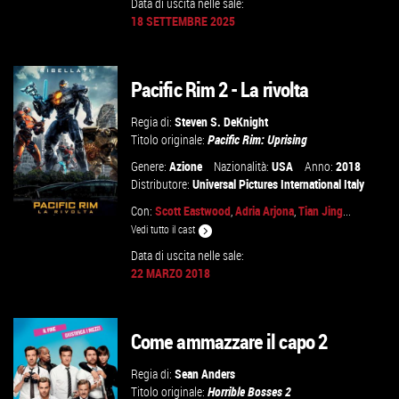
Data di uscita nelle sale:
18 SETTEMBRE 2025
GUARDA IL TRAILER
VAI ALLA SCHEDA
Pacific Rim 2 - La rivolta
Regia di:
Steven S. DeKnight
Titolo originale:
Pacific Rim: Uprising
Genere:
Azione
Nazionalità:
USA
Anno:
2018
Distributore:
Universal Pictures International Italy
Con:
Scott Eastwood
,
Adria Arjona
,
Tian Jing
...
Vedi tutto il cast
Data di uscita nelle sale:
22 MARZO 2018
GUARDA IL TRAILER
VAI ALLA SCHEDA
Come ammazzare il capo 2
Regia di:
Sean Anders
Titolo originale:
Horrible Bosses 2