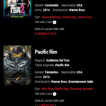
Genere:
Commedia
Nazionalità:
USA
Anno:
2014
Distributore:
Warner Bros.
Con:
Jason Bateman
,
Charlie Day
,
Jamie Foxx
...
Vedi tutto il cast
Data di uscita nelle sale:
8 GENNAIO 2015
GUARDA IL TRAILER
VAI ALLA SCHEDA
Pacific Rim
Regia di:
Guillermo Del Toro
Titolo originale:
Pacific Rim
Genere:
Fantastico
Nazionalità:
USA
Anno:
2013
Distributore:
Warner Bros. Entertainment Italia
Con:
Idris Elba
,
Charlie Day
,
Channing Hunnam
...
Vedi tutto il cast
Data di uscita nelle sale:
11 LUGLIO 2013