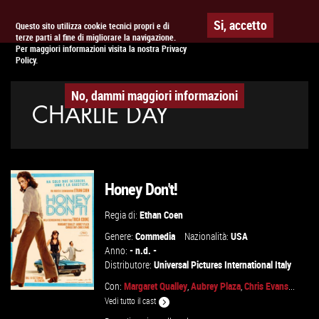
Togg
APPUNTAMENTO AL
CINEMA
Si, accetto
Questo sito utilizza cookie tecnici propri e di
terze parti al fine di migliorare la navigazione.
navig
Per maggiori informazioni visita la nostra Privacy
Policy.
No, dammi maggiori informazioni
CHARLIE DAY
Honey Don't!
Regia di:
Ethan Coen
Genere:
Commedia
Nazionalità:
USA
Anno:
- n.d. -
Distributore:
Universal Pictures International Italy
Con:
Margaret Qualley
,
Aubrey Plaza
,
Chris Evans
...
Vedi tutto il cast