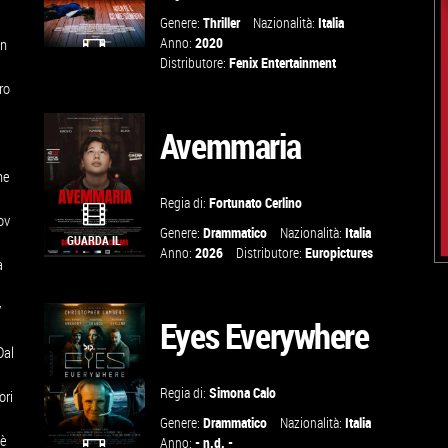
Genere:
Thriller
Nazionalità:
Italia
Anno:
2020
in
Distributore:
Fenix Entertainment
1
GUARDA IL
ro
TRAILER
Avemmaria
VAI ALLA
ne
SCHEDA
Regia di:
Fortunato Cerlino
ov
Genere:
Drammatico
Nazionalità:
Italia
GUARDA IL
Anno:
2026
Distributore:
Europictures
a
TRAILER
y
Eyes Everywhere
TROVA IL
Dal
CINEMA
Regia di:
Simona Calo
ori
Genere:
Drammatico
Nazionalità:
Italia
VAI ALLA
 è
Anno:
- n.d. -