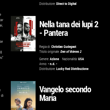
SCHEDA
Distributore:
Direct to Digital
GUARDA IL
TRAILER
e
tar
Nella tana dei lupi 2
ai,
- Pantera
VAI ALLA
SCHEDA
ose
Regia di:
Christian Gudegast
Titolo originale:
Den of thieves 2
98
ni"
GUARDA IL
Genere:
Azione
Nazionalità:
USA
Anno:
- n.d. -
TRAILER
Distributore:
Lucky Red Distribuzione
VAI ALLA
Vangelo secondo
SCHEDA
e
Maria
 di