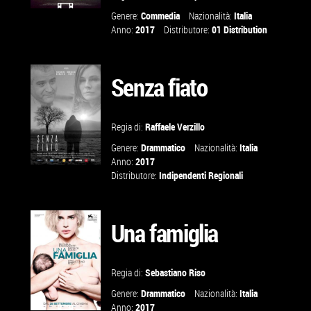
Genere:
Commedia
Nazionalità:
Italia
GUARDA IL
Anno:
2017
Distributore:
01 Distribution
TRAILER
Senza fiato
VAI ALLA
SCHEDA
Regia di:
Raffaele Verzillo
Genere:
Drammatico
Nazionalità:
Italia
Anno:
2017
Distributore:
Indipendenti Regionali
VAI ALLA
Una famiglia
SCHEDA
Regia di:
Sebastiano Riso
Genere:
Drammatico
Nazionalità:
Italia
Anno:
2017