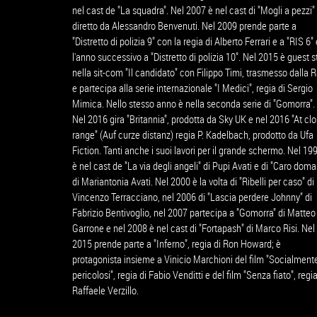
nel cast de "La squadra". Nel 2007 è nel cast di "Mogli a pezzi"
diretto da Alessandro Benvenuti. Nel 2009 prende parte a
"Distretto di polizia 9" con la regia di Alberto Ferrari e a "RIS 6" 
l'anno successivo a "Distretto di polizia 10". Nel 2015 è guest s
nella sit-com "Il candidato" con Filippo Timi, trasmesso dalla R
e partecipa alla serie internazionale "I Medici", regia di Sergio
Mimica. Nello stesso anno è nella seconda serie di "Gomorra".
Nel 2016 gira "Britannia", prodotta da Sky UK e nel 2016 "At cl
range" (Auf curze distanz) regia P. Kadelbach, prodotto da Ufa
Fiction. Tanti anche i suoi lavori per il grande schermo. Nel 19
è nel cast de "La via degli angeli" di Pupi Avati e di "Caro doma
di Mariantonia Avati. Nel 2000 è la volta di "Ribelli per caso" di
Vincenzo Terracciano, nel 2006 di "Lascia perdere Johnny" di
Fabrizio Bentivoglio, nel 2007 partecipa a "Gomorra" di Matteo
Garrone e nel 2008 è nel cast di "Fortapash" di Marco Risi. Nel
2015 prende parte a "Inferno", regia di Ron Howard; è
protagonista insieme a Vinicio Marchioni del film "Socialment
pericolosi", regia di Fabio Venditti e del film "Senza fiato", regia
Raffaele Verzillo.