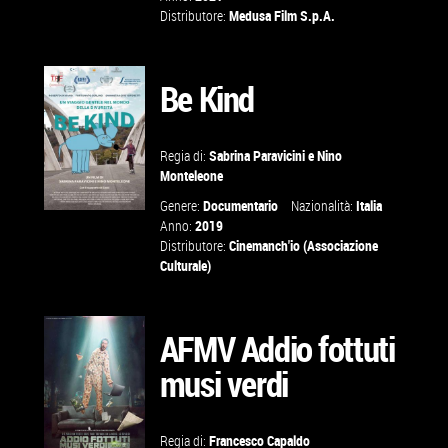
Distributore:
Medusa Film S.p.A.
VAI ALLA
Be Kind
SCHEDA
Regia di:
Sabrina Paravicini
e
Nino
Monteleone
Genere:
Documentario
Nazionalità:
Italia
Anno:
2019
Distributore:
Cinemanch'io (Associazione
Culturale)
VAI ALLA
SCHEDA
AFMV Addio fottuti
musi verdi
Regia di:
Francesco Capaldo