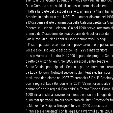
evento di Sky "Gomorra", venduta in oltre 60 Paesi del mondo.
Dopo Gomorra si consolida il successo internazionale: entra
infatti a far parte del cast della serie tv americana "Hannibal" (
America in onda sulla rete NBC). Fortunato si diploma nel 199
all'Accademia d'arte drammatica della Calabria diretta da Alva
Piccardi e Luciano Lucignani. Già nel 1990 riceve l'attestato di
triennio dell'Accademia del teatro Diana di Napoli diretta da
Guglielmo Guidi. Negli anni '90 sono innumerevoli i viaggi
all'estero per studi e seminari di improvvisazione e impostazio
vocale e del linguaggio del corpo. Nel 1995 è intrattenitore
presso Harrods in Londra. Nel 2000 fa parte del progetto Cech
diretto da Anton Milenin. Nel 2006 presso il Centro Teatrale
Santa Cristina partecipa alla Scuola di perfezionamento dirett
da Luca Ronconi. Nutrito il suo curriculum teatrale. Tra i suoi
tanti lavori ricordiamo nel 2007 "Fahrenheit 451" di R. Bradbur
con la regia di Luca Ronconi e nel 2011 "Se non ci sono altre
domande" con la regia di Paolo Virzì al Teatro Eliseo di Roma. 
1990 inizia anche a scrivere per il teatro e a curare la regia di
numerosi spettacoli, tra cui ricordiamo gli ultimi: "Potevo far fu
la Merkel…" e "Edipo a Tersigno". In tv nel 2000 partecipa a
"Francesca e Nunziata" con la regia Lina Wertmuller. Nel 2001