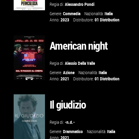
Regia di:
Alessandro Pondi
Genere:
Commedia
Nazionalità:
Italia
GUARDA IL
Anno:
2023
Distributore:
01 Distribution
TRAILER
American night
VAI ALLA
SCHEDA
Regia di:
Alessio Della Valle
Genere:
Azione
Nazionalità:
Italia
Anno:
2021
Distributore:
01 Distribution
GUARDA IL
TRAILER
Il giudizio
VAI ALLA
Regia di:
-n.d.-
SCHEDA
Genere:
Drammatico
Nazionalità:
Italia
Anno:
2021