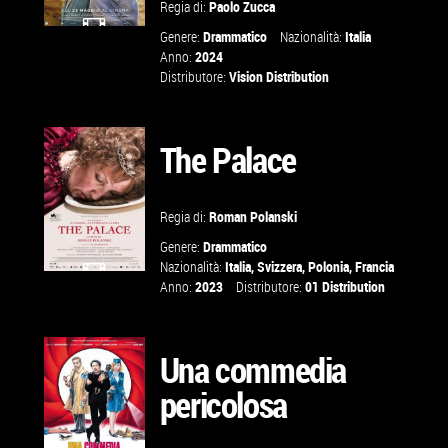
Regia di:
Paolo Zucca
Genere:
Drammatico
Nazionalità:
Italia
GUARDA IL
Anno:
2024
Distributore:
Vision Distribution
TRAILER
The Palace
VAI ALLA
SCHEDA
Regia di:
Roman Polanski
Genere:
Drammatico
Nazionalità:
Italia
,
Svizzera
,
Polonia
,
Francia
Anno:
2023
Distributore:
01 Distribution
GUARDA IL
TRAILER
Una commedia
pericolosa
VAI ALLA
SCHEDA