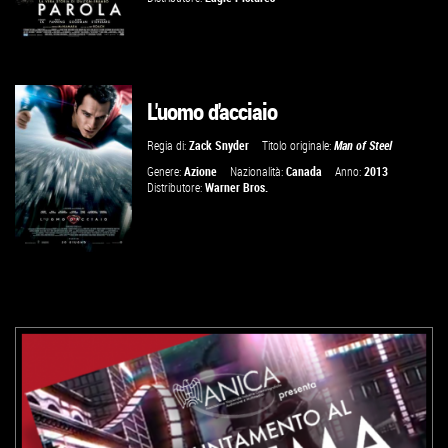
L'uomo d'acciaio
GUARDA IL TRAILER
Regia di:
Zack Snyder
Titolo originale:
Man of Steel
VAI ALLA SCHEDA
Genere:
Azione
Nazionalità:
Canada
Anno:
2013
Distributore:
Warner Bros.
VAI ALLA SCHEDA