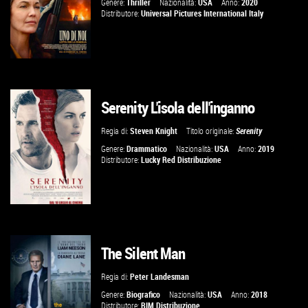
Genere:
Thriller
Nazionalità:
USA
Anno:
2020
Distributore:
Universal Pictures International Italy
Serenity L'isola dell'inganno
GUARDA IL TRAILER
Regia di:
Steven Knight
Titolo originale:
Serenity
VAI ALLA SCHEDA
Genere:
Drammatico
Nazionalità:
USA
Anno:
2019
Distributore:
Lucky Red Distribuzione
The Silent Man
GUARDA IL TRAILER
Regia di:
Peter Landesman
VAI ALLA SCHEDA
Genere:
Biografico
Nazionalità:
USA
Anno:
2018
Distributore:
BIM Distribuzione