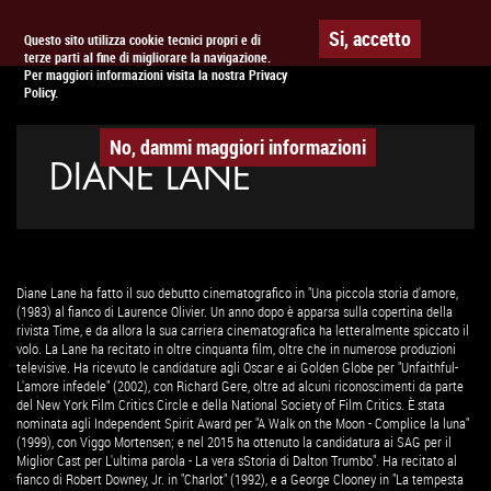
Togg
APPUNTAMENTO AL
CINEMA
Si, accetto
Questo sito utilizza cookie tecnici propri e di
terze parti al fine di migliorare la navigazione.
navig
Per maggiori informazioni visita la nostra Privacy
Policy.
No, dammi maggiori informazioni
DIANE LANE
Diane Lane ha fatto il suo debutto cinematografico in "Una piccola storia d'amore,
(1983) al fianco di Laurence Olivier. Un anno dopo è apparsa sulla copertina della
rivista Time, e da allora la sua carriera cinematografica ha letteralmente spiccato il
volo. La Lane ha recitato in oltre cinquanta film, oltre che in numerose produzioni
televisive. Ha ricevuto le candidature agli Oscar e ai Golden Globe per "Unfaithful-
L'amore infedele" (2002), con Richard Gere, oltre ad alcuni riconoscimenti da parte
del New York Film Critics Circle e della National Society of Film Critics. È stata
nominata agli Independent Spirit Award per "A Walk on the Moon - Complice la luna"
(1999), con Viggo Mortensen; e nel 2015 ha ottenuto la candidatura ai SAG per il
Miglior Cast per L'ultima parola - La vera sStoria di Dalton Trumbo". Ha recitato al
fianco di Robert Downey, Jr. in "Charlot" (1992), e a George Clooney in "La tempesta