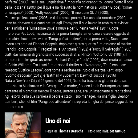
perfetta" (2000). Nella sua lunghissima filmografia spiccano titoli come "Sotto il sole
della Toscana" (2003, per il quale ha ricevuto la nomination ai Golden Globe), "Come
un uragano" (2008), "Hollywoodland" (2006), "Il mio cane Skip" (2000),
"Partnerperfetto.com" (2005), e il dramma sportivo, "Un anno da ricordare (2010). La
Lane ha ricevuto due candidature agli Emmy per il suo lavoro in ambito televisivo:
per la miniserie "Lonesome Dove" (1988) e per "Cinema Verité" (2011), dove
interpreta Pat Loud, matriarca della prima famiglia americana a essere oggetto di
un reality show televisivo. In "Parigi può attendere", per la prima volta, Diane Lane
lavora assieme ad Eleanor Coppola, dopo aver girato quattro film assieme al marito
Francis Ford Coppola: "I ragazzi della 56° strada" (1982) e "Rusty il Selvaggio" (1983),
tratti dai romanzi di grandissimo successo di S. E. Hinton; "Cotton Club" (1984), il
primo di tre film girati assieme a Richard Gere, e "Jack" (1996), dove recita al fianco
di Robin Williams. Tra i suoi film ci sono il thriller sul Watergate, "Felt", con Liam
Neeson; "Justice League", dove torna a recitare nel ruolo di Martha Kent, dopo
"L'uomo d'acciaio" (2013) e "Batman v Superman: Dawn of Justice" (2016)
Nata a New York City il 22 gennaio del 1965, Diane ha trascorso gli anni della sua
infanzia tra Manhattan e la Georgia. Sua madre, Colleen Leigh Farrington, era una
cantante di nightclub mentre il padre, Burton Lane, era un insegnante di recitazione.
Agli esordi della sua carriera il padre è stato il suo manager. Ha una figlia, Eleanor
Lambert, che nel film "Parigi può attendere" intrepreta la figlia del personaggio da lei
interpretato.
Uno di noi
Regia di:
Thomas Bezucha
Titolo originale:
Let Him Go