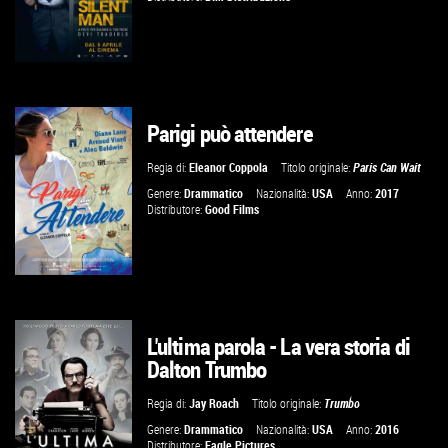
Parigi può attendere
GUARDA IL TRAILER
Regia di:
Eleanor Coppola
Titolo originale:
Paris Can Wait
VAI ALLA SCHEDA
Genere:
Drammatico
Nazionalità:
USA
Anno:
2017
Distributore:
Good Films
L'ultima parola - La vera storia di
GUARDA IL TRAILER
Dalton Trumbo
VAI ALLA SCHEDA
Regia di:
Jay Roach
Titolo originale:
Trumbo
Genere:
Drammatico
Nazionalità:
USA
Anno:
2016
Distributore:
Eagle Pictures