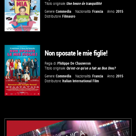
Titolo originale:
Une heure de tranquillité
VAI ALLA SCHEDA
Genere:
Commedia
Nazionalità:
Francia
Anno:
2015
Distributore:
Filmauro
Non sposate le mie figlie!
GUARDA IL TRAILER
Regia di:
Philippe De Chauveron
Titolo originale:
Qu'est-ce qu'on a fait au Bon Dieu?
VAI ALLA SCHEDA
Genere:
Commedia
Nazionalità:
Francia
Anno:
2015
Distributore:
Italian International Film
GUARDA IL TRAILER
VAI ALLA SCHEDA