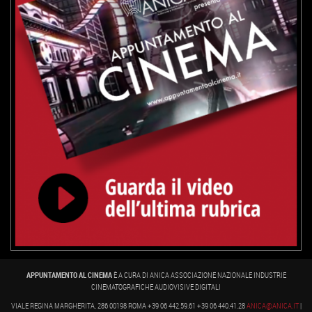
APPUNTAMENTO AL CINEMA
È A CURA DI ANICA ASSOCIAZIONE NAZIONALE INDUSTRIE
CINEMATOGRAFICHE AUDIOVISIVE DIGITALI
VIALE REGINA MARGHERITA, 286 00198 ROMA +39 06 442.59.61 +39 06 440.41.28
ANICA@ANICA.IT
|