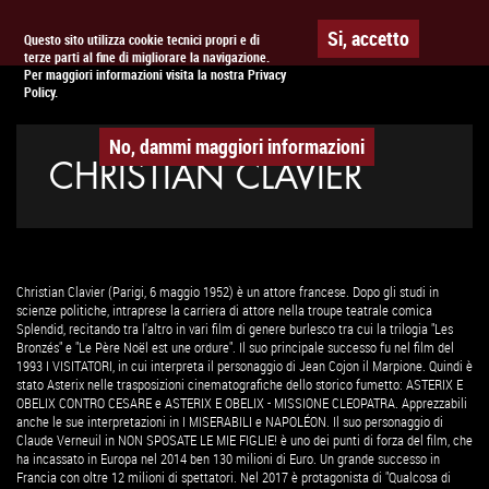
Togg
APPUNTAMENTO AL
CINEMA
Si, accetto
Questo sito utilizza cookie tecnici propri e di
terze parti al fine di migliorare la navigazione.
navig
Per maggiori informazioni visita la nostra Privacy
Policy.
No, dammi maggiori informazioni
CHRISTIAN CLAVIER
Christian Clavier (Parigi, 6 maggio 1952) è un attore francese. Dopo gli studi in
scienze politiche, intraprese la carriera di attore nella troupe teatrale comica
Splendid, recitando tra l'altro in vari film di genere burlesco tra cui la trilogia "Les
Bronzés" e "Le Père Noël est une ordure". Il suo principale successo fu nel film del
1993 I VISITATORI, in cui interpreta il personaggio di Jean Cojon il Marpione. Quindi è
stato Asterix nelle trasposizioni cinematografiche dello storico fumetto: ASTERIX E
OBELIX CONTRO CESARE e ASTERIX E OBELIX - MISSIONE CLEOPATRA. Apprezzabili
anche le sue interpretazioni in I MISERABILI e NAPOLÉON. Il suo personaggio di
Claude Verneuil in NON SPOSATE LE MIE FIGLIE! è uno dei punti di forza del film, che
ha incassato in Europa nel 2014 ben 130 milioni di Euro. Un grande successo in
Francia con oltre 12 milioni di spettatori. Nel 2017 è protagonista di "Qualcosa di