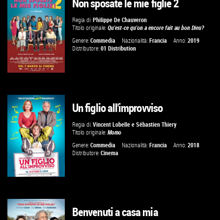
Non sposate le mie figlie 2
GUARDA IL TRAILER
Regia di:
Philippe De Chauveron
Titolo originale:
Qu'est-ce qu'on a encore fait au bon Dieu?
VAI ALLA SCHEDA
Genere:
Commedia
Nazionalità:
Francia
Anno:
2019
Distributore:
01 Distribution
Un figlio all'improvviso
GUARDA IL TRAILER
Regia di:
Vincent Lobelle
e
Sébastien Thiery
Titolo originale:
Momo
VAI ALLA SCHEDA
Genere:
Commedia
Nazionalità:
Francia
Anno:
2018
Distributore:
Cinema
Benvenuti a casa mia
GUARDA IL TRAILER