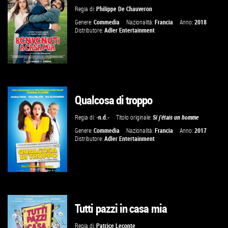
Regia di:
Philippe De Chauveron
VAI ALLA SCHEDA
Genere:
Commedia
Nazionalità:
Francia
Anno:
2018
Distributore:
Adler Entertainment
Qualcosa di troppo
GUARDA IL TRAILER
Regia di:
-n.d.-
Titolo originale:
Si j'étais un homme
VAI ALLA SCHEDA
Genere:
Commedia
Nazionalità:
Francia
Anno:
2017
Distributore:
Adler Entertainment
Tutti pazzi in casa mia
GUARDA IL TRAILER
Regia di:
Patrice Leconte