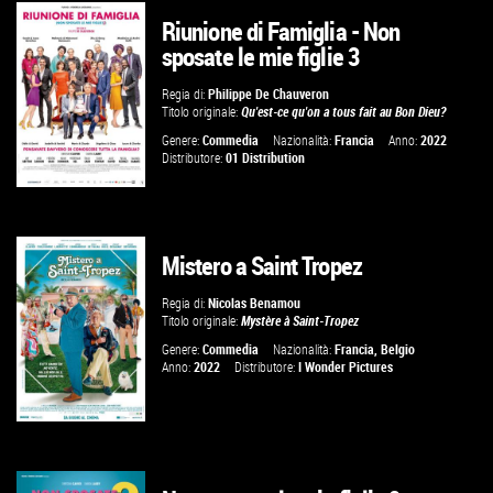
Riunione di Famiglia - Non
GUARDA IL TRAILER
sposate le mie figlie 3
VAI ALLA SCHEDA
Regia di:
Philippe De Chauveron
Titolo originale:
Qu'est-ce qu'on a tous fait au Bon Dieu?
Genere:
Commedia
Nazionalità:
Francia
Anno:
2022
Distributore:
01 Distribution
Mistero a Saint Tropez
GUARDA IL TRAILER
Regia di:
Nicolas Benamou
Titolo originale:
Mystère à Saint-Tropez
VAI ALLA SCHEDA
Genere:
Commedia
Nazionalità:
Francia
,
Belgio
Anno:
2022
Distributore:
I Wonder Pictures