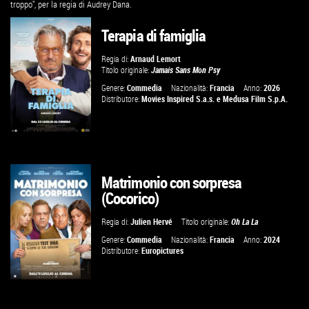
troppo", per la regia di Audrey Dana.
Terapia di famiglia
Regia di:
Arnaud Lemort
Titolo originale:
Jamais Sans Mon Psy
Genere:
Commedia
Nazionalità:
Francia
Anno:
2026
Distributore:
Movies Inspired S.a.s.
e
Medusa Film S.p.A.
GUARDA IL TRAILER
Matrimonio con sorpresa
(Cocorico)
TROVA IL CINEMA
Regia di:
Julien Hervé
Titolo originale:
Oh La La
VAI ALLA SCHEDA
Genere:
Commedia
Nazionalità:
Francia
Anno:
2024
Distributore:
Europictures