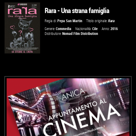
Rara - Una strana famiglia
Regia di:
Pepa San Martin
Titolo originale:
Rara
Genere:
Commedia
Nazionalità:
Cile
Anno:
2016
Distributore:
Nomad Film Distribution
GUARDA IL TRAILER
VAI ALLA SCHEDA