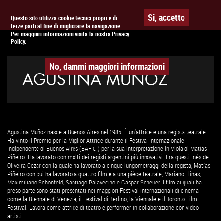
Togg
APPUNTAMENTO AL
CINEMA
Si, accetto
Questo sito utilizza cookie tecnici propri e di
terze parti al fine di migliorare la navigazione.
navig
Per maggiori informazioni visita la nostra Privacy
Policy.
No, dammi maggiori informazioni
AGUSTINA MUNOZ
Agustina Muñoz nasce a Buenos Aires nel 1985. È un'attrice e una regista teatrale.
Ha vinto il Premio per la Miglior Attrice durante il Festival Internazionale
Indipendente di Buenos Aires (BAFICI) per la sua interpretazione in Viola di Matías
Piñeiro. Ha lavorato con molti dei registi argentini più innovativi. Fra questi Inés de
Oliveira Cezar con la quale ha lavorato a cinque lungometraggi della regista, Matías
Piñeiro con cui ha lavorato a quattro film e a una pièce teatrale, Mariano Llinas,
Maximiliano Schonfeld, Santiago Palavecino e Gaspar Scheuer. I film ai quali ha
preso parte sono stati presentati nei maggiori Festival internazionali di cinema
come la Biennale di Venezia, il Festival di Berlino, la Viennale e il Toronto Film
Festival. Lavora come attrice di teatro e performer in collaborazione con video
artisti.